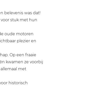
en belevenis was dat!
k voor stuk met hun
n de oude motoren
ichtbaar plezier en
hap. Op een fraaie
 één kwamen ze voorbij
 allemaal met
voor historisch