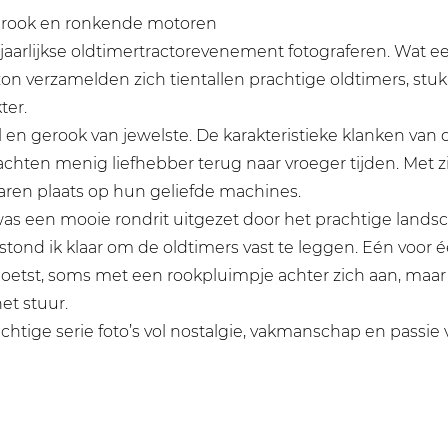
, rook en ronkende motoren
 jaarlijkse oldtimertractorevenement fotograferen. Wat e
on verzamelden zich tientallen prachtige oldtimers, stu
ter.
 en gerook van jewelste. De karakteristieke klanken va
achten menig liefhebber terug naar vroeger tijden. Met z
ren plaats op hun geliefde machines.
s een mooie rondrit uitgezet door het prachtige landsc
 stond ik klaar om de oldtimers vast te leggen. Eén voor
etst, soms met een rookpluimpje achter zich aan, maar
et stuur.
chtige serie foto’s vol nostalgie, vakmanschap en passie 