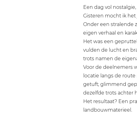
Een dag vol nostalgie
Gisteren mocht ik het
Onder een stralende z
eigen verhaal en karak
Het was een gepruttel
vulden de lucht en br
trots namen de eigena
Voor de deelnemers wa
locatie langs de route
getuft; glimmend gepo
dezelfde trots achter h
Het resultaat? Een pra
landbouwmaterieel.